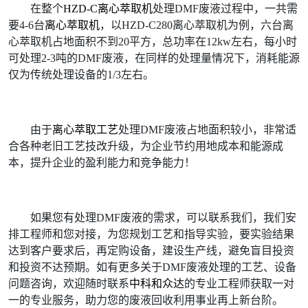
在整个
HZD-C离心萃取机
处理DMF废液过程中，一共需
要4-6台
离心萃取机
，以HZD-C280离心萃取机为例，六台离
心萃取机占地面积不到20平方，总功率在12kw左右，每小时
可处理2-3吨的DMF废液，在同样的处理量情况下，消耗能源
仅为传统处理设备的1/3左右。
由于
离心萃取工艺
处理DMF废液占地面积较小，非常适
合各种老旧工艺技改升级，为企业节约用地成本和能源成
本，提升企业的盈利能力和竞争能力！
如果您有处理DMF废液的需求，可以联系我们，我们安
排工程师和您对接，为您规划工艺和指导实验，要实验结果
达到客户要求后，再定购设备，建设生产线，避免盲目投资
和投资不达预期。如有更多关于DMF废液处理的工艺、设备
问题咨询，欢迎随时联系
中科和众达
的专业工程师获取一对
一的专业服务，助力您的废液回收利用事业再上新台阶。