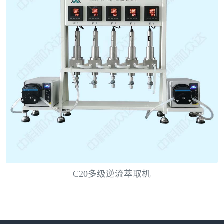
C20多级逆流萃取机