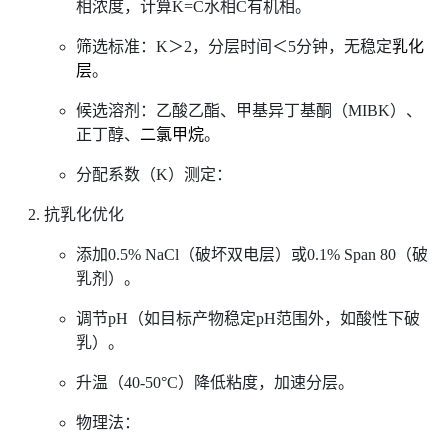
相浓度，计算K=C水相C有机相。
筛选标准：K＞2，分层时间＜5分钟，无稳定
乳化
层
。
候选溶剂：乙酸乙酯、甲基异丁基酮（MIBK）、
正丁醇、
二氯甲烷
。
分配系数（K）测定：
抗乳化优化
添加0.5% NaCl（破坏双电层）或0.1% Span 80（破
乳剂）。
调节pH（如目标产物稳定pH范围外，如酸性下破
乳）。
升温（40-50°C）降低粘度，加速分层。
物理法：