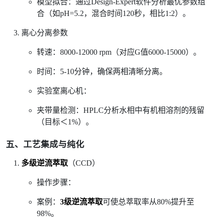
模型拟合：通过Design-Expert软件分析最优参数组
合（如pH=5.2，混合时间120秒，相比1:2）。
离心分离参数
转速：8000-12000 rpm（对应G值6000-15000）。
时间：5-10分钟，确保两相清晰分离。
实验室离心机：
夹带量检测：HPLC分析水相中有机相溶剂的残留
（目标＜1%）。
五、工艺集成与纯化
多级逆流萃取
（CCD）
操作步骤：
案例：
3级逆流萃取
可使总萃取率从80%提升至
98%。