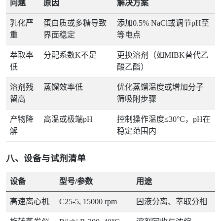
问题
原因
解决方案
乳化严
蛋白质或多糖导致
添加0.5% NaCl或调节pH至
重
界面稳定
等电点
萃取率
分配系数K不足
更换溶剂（如MIBK替代乙
低
酸乙酯）
溶剂残
蒸馏效率低
优化蒸馏温度或增加分子
留高
筛吸附步骤
产物降
高温或极端pH
控制操作温度≤30°C，pH在
解
稳定范围内
八、设备与试剂清单
设备
型号/参数
用途
高速离心机
C25-5, 15000 rpm
固液分离、萃取分相