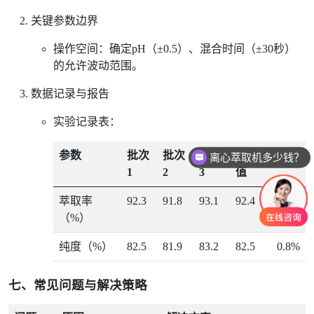
关键参数边界
操作空间：确定pH（±0.5）、混合时间（±30秒）
的允许波动范围。
数据记录与报告
实验记录表：
参数
批次
批次
批次
平均
RSD
离心萃取机多少钱？
1
2
3
值
萃取率
92.3
91.8
93.1
92.4
0.7%
（%）
纯度（%）
82.5
81.9
83.2
82.5
0.8%
七、常见问题与解决策略