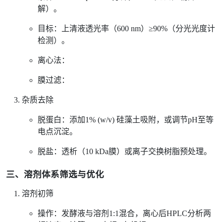
解）。
目标：上清液透光率（600 nm）≥90%（分光光度计
检测）。
离心法：
膜过滤：
杂质去除
脱蛋白：添加1% (w/v) 硅藻土吸附，或调节pH至等
电点沉淀。
脱盐：透析（10 kDa膜）或离子交换树脂预处理。
三、溶剂体系筛选与优化
溶剂初筛
操作：发酵液与溶剂1:1混合，离心后HPLC分析两