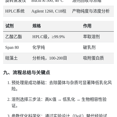
旋转蒸发仪
Büchi R-300, 40°C
溶剂回收与浓缩
HPLC系统
Agilent 1260, C18柱
产物纯度与浓度分析
试剂
规格
作用
乙酸乙酯
HPLC级，≥99.9%
萃取溶剂
Span 80
化学纯
破乳剂
硅藻土
分析纯，100-200目
吸附蛋白质
九、流程总结与关键点
预处理是成功基础：去除菌体与杂质可显著降低乳化风
险。
溶剂选择三步法：高K值 → 低乳化 → 生物相容性验
证。
参数优化科学化：通过实验设计（DoE）替代经验试